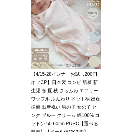
【4/15-28インナーお試し200円
オフCP】日本製 コンビ 肌着 新
生児 春 夏 秋 さらふわ エアリー
ワッフル ふんわり ドット柄 出産
準備 出産祝い 男の子 女の子 ピ
ンク ブルー クリーム 綿100% コ
ットン 50-60cm PUPO【選べる
肌着】【メール便OK(03)】