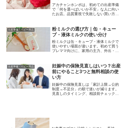
アカチャンホンポは、初めての出産準備
で「何を選べばいいか不安」な人に向い
たお店。品質重視で失敗しない買い方
を、チェックポイントと具体例で整理し
ます。
粉ミルクの選び方｜缶・キュー
出産準備・ベビー用品
ブ・液体ミルクの使い分け
粉ミルクは缶・キューブ・液体ミルクで
使いやすい場面が違います。初めて買う
プレママ向けに、家用の主力、外出・夜
間・非常時の補助、失敗しにくい選び方
をまとめました。
妊娠中の保険見直しはいつ？出産
出産準備・ベビー用品
前にやること3つと無料相談の使
い方
妊娠中の保険見直しは「家計上限→公的
制度→不足分」の順で迷いが減ります。
見直しのタイミング、相談前チェックリ
スト、無料相談で確認すべき質問をまと
めました。