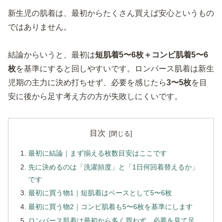
新生児の肌着は、最初からたくさん買えば安心というもの
ではありません。
結論からいうと、最初は
短肌着5〜6枚＋コンビ肌着5〜6
枚
を基準にすると回しやすいです。ロンパース肌着は新生
児期の主力に決め打ちせず、必要を感じたら
3〜5枚
を目
安に後から足す考え方の方が失敗しにくいです。
目次
最初に結論｜まず揃える枚数目安はここです
先に決めるのは「洗濯頻度」と「1日何回着替えるか」
です
最初に買う物1｜短肌着はベースとして5〜6枚
最初に買う物2｜コンビ肌着も5〜6枚を基準にします
ロンパース肌着は最初から多く買わず、必要を見て足