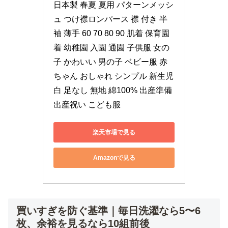
日本製 春夏 夏用 パターンメッシ
ュ つけ襟ロンパース 襟 付き 半
袖 薄手 60 70 80 90 肌着 保育園
着 幼稚園 入園 通園 子供服 女の
子 かわいい 男の子 ベビー服 赤
ちゃん おしゃれ シンプル 新生児 
白 足なし 無地 綿100% 出産準備 
出産祝い こども服
楽天市場で見る
Amazonで見る
買いすぎを防ぐ基準｜毎日洗濯なら5〜6
枚、余裕を見るなら10組前後