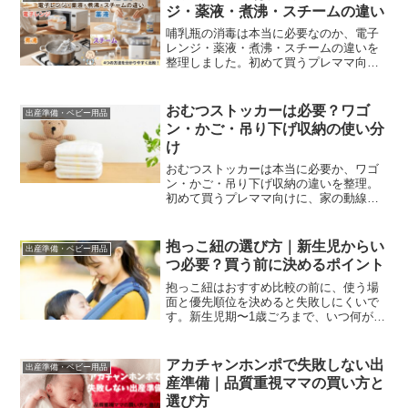
ジ・薬液・煮沸・スチームの違い
哺乳瓶の消毒は本当に必要なのか、電子
レンジ・薬液・煮沸・スチームの違いを
整理しました。初めて買うプレママ向け
に、最初に選ぶ方法、向く家庭、電子レ
ンジ消毒は最近禁止されたのかまでまと
めています。
おむつストッカーは必要？ワゴ
出産準備・ベビー用品
ン・かご・吊り下げ収納の使い分
け
おむつストッカーは本当に必要か、ワゴ
ン・かご・吊り下げ収納の違いを整理。
初めて買うプレママ向けに、家の動線別
の選び方、最低限セット、買いすぎない
判断基準をまとめます。
抱っこ紐の選び方｜新生児からい
出産準備・ベビー用品
つ必要？買う前に決めるポイント
抱っこ紐はおすすめ比較の前に、使う場
面と優先順位を決めると失敗しにくいで
す。新生児期〜1歳ごろまで、いつ何が必
要になるかと選び方の基準、条件別の候
補例をまとめました。
アカチャンホンポで失敗しない出
出産準備・ベビー用品
産準備｜品質重視ママの買い方と
選び方