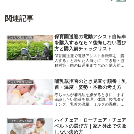
関連記事
保育園送迎の電動アシスト自転車
こそだて役立ち情報
を購入するなら？後悔しない選び
方と購入前チェックリスト
保育園送迎で電動アシスト自転車を「購
入する」と決めた人向けに、置き場・盗
難対策・雨の日運用まで含めた購入前チ
ェックリストと選び方を整理。オンライ
ン購入の不安を減らし、cyma・
PELTECHのサイトについてもわかりやす
哺乳瓶拒否のとき見直す順番｜乳
こそだて役立ち情報
く案内します。
首・温度・姿勢・本数の考え方
赤ちゃんが哺乳瓶を嫌がるときに、まず
確認したい順番を整理。体調、授乳タイ
ミング、乳首の流量、ミルクの温度、姿
勢、哺乳瓶の本数や買い足し方まで、家
庭で見直しやすい形でまとめます。
ハイチェア・ローチェア・チェア
こそだて役立ち情報
ベルトの選び方｜家と外出で失敗
しない決め方