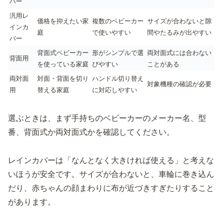
バー
汎用レ
価格を抑えたい家
複数のベビーカー
サイズが合わないと隙
インカ
庭
で使いやすい
間やたるみが出やすい
バー
背面式ベビーカー
形がシンプルで選
両対面式には合わない
背面用
を使っている家庭
びやすい
ことがある
両対面
対面・背面を切り
ハンドル切り替え
対象機種の確認が必要
用
替える家庭
に対応しやすい
選ぶときは、まず手持ちのベビーカーのメーカー名、型
番、背面式か両対面式かを確認してください。
レインカバーは「なんとなく大きければ使える」と考えな
いほうが安全です。サイズが合わないと、車輪に巻き込ん
だり、赤ちゃんの顔まわりに布が近づきすぎたりすること
があります。