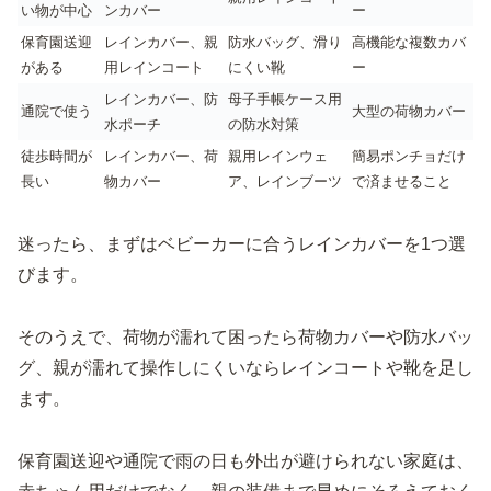
い物が中心
ンカバー
ー
保育園送迎
レインカバー、親
防水バッグ、滑り
高機能な複数カバ
がある
用レインコート
にくい靴
ー
レインカバー、防
母子手帳ケース用
通院で使う
大型の荷物カバー
水ポーチ
の防水対策
徒歩時間が
レインカバー、荷
親用レインウェ
簡易ポンチョだけ
長い
物カバー
ア、レインブーツ
で済ませること
迷ったら、まずはベビーカーに合うレインカバーを1つ選
びます。
そのうえで、荷物が濡れて困ったら荷物カバーや防水バッ
グ、親が濡れて操作しにくいならレインコートや靴を足し
ます。
保育園送迎や通院で雨の日も外出が避けられない家庭は、