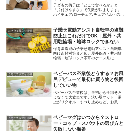
子どもの椅子は「どこで食べるか」と
「片付けやすさ」で失敗が決まります。
ハイチェア/ローチェア/チェアベルトの違
い、向く家庭、買う前に測るポイント、
よくある詰み（掃除・抜け出し・足置
き）までまとめました。
子乗せ電動アシスト自転車の盗難
こそだて役立ち情報
防止はこれだけでOK｜屋外・共
用駐輪場・地球ロックできない時
の対策
保育園送迎の子乗せ電動アシスト自転車
向け盗難対策まとめ。屋外保管・共用駐
輪場・地球ロック不可のケース別に、最
小コストで効果が出やすいロック構成と
運用ルール、必要な物販だけを紹介しま
す。
ベビーバス卒業後どうする？お風
こそだて役立ち情報
呂デビューで最初に買う物と後回
しでいい物
ベビーバス卒業後は、最初から全部そろ
えなくて大丈夫です。洗い場マット・湯
上がりタオル・すべり止めなど、お風呂
デビュー後に必要になりやすいグッズ
を、買う順番つきで整理。失敗しにくい
選び方もまとめます。
ベビーマグはいつから？ストロ
こそだて役立ち情報
ー・コップ・スパウトの選び方と
失敗しない順番